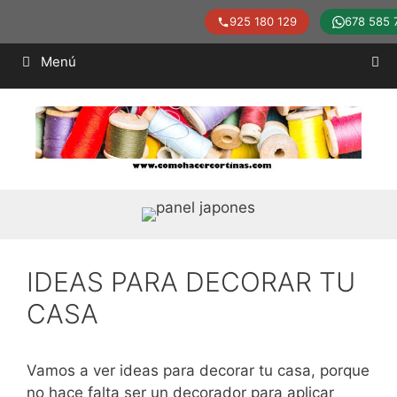
925 180 129
678 585 
Saltar
Menú
al
contenido
IDEAS PARA DECORAR TU
CASA
Vamos a ver ideas para decorar tu casa, porque
no hace falta ser un decorador para aplicar