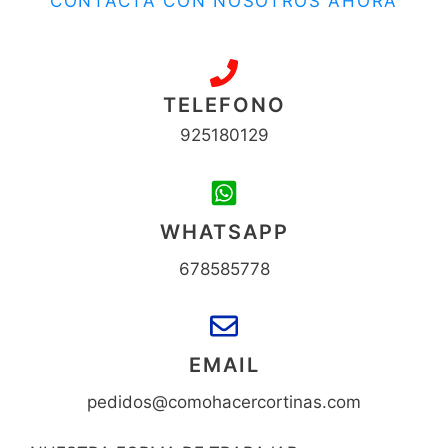
CONTACTA CON NOSOTROS AHORA
TELEFONO
925180129
WHATSAPP
678585778
EMAIL
pedidos@comohacercortinas.com