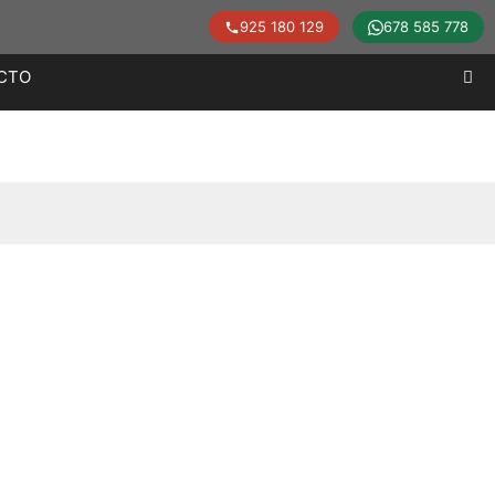
925 180 129
678 585 778
CTO