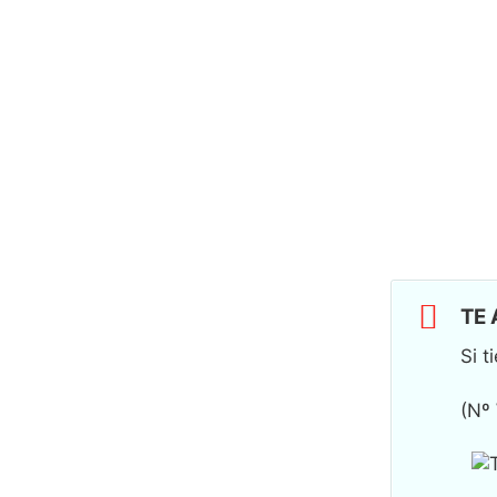
COMPRA TU RIEL DE ONDA PERFECTA Y DE REG
DEL RIEL
TE
Si 
(Nº