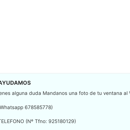
ALO
🎁🎁🎁
GRATIS
LA CINTA Y LOS GANCHITOS
GRAT
APROVECHAR ESTA OPORTUNIDAD
 AYUDAMOS
tienes alguna duda Mandanos una foto de tu ventana a
 Whatsapp 678585778)
(Nº Tfno: 925180129)