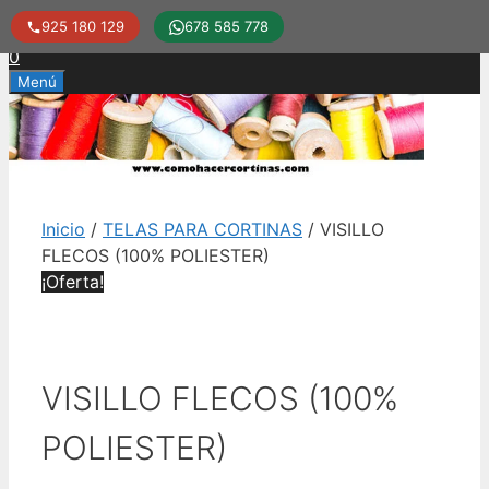
925 180 129
678 585 778
Saltar
0
al
Menú
contenido
Inicio
/
TELAS PARA CORTINAS
/ VISILLO
FLECOS (100% POLIESTER)
¡Oferta!
VISILLO FLECOS (100%
POLIESTER)