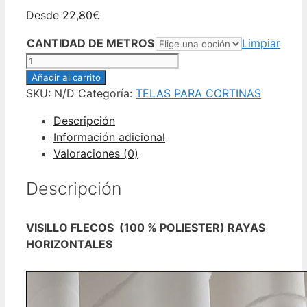
Desde
22,80
€
CANTIDAD DE METROS
Limpiar
VISILLO
FLECOS
Añadir al carrito
(100%
SKU:
N/D
Categoría:
TELAS PARA CORTINAS
POLIESTER)
Descripción
cantidad
Información adicional
Valoraciones (0)
Descripción
VISILLO FLECOS (100 % POLIESTER) RAYAS
HORIZONTALES