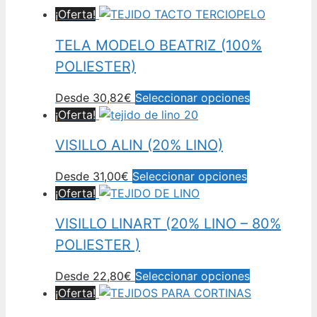
¡Oferta!
TELA MODELO BEATRIZ (100%
POLIESTER)
Este
Desde
30,82
€
Seleccionar opciones
producto
¡Oferta!
tiene
VISILLO ALIN (20% LINO)
múltiples
variantes.
Este
Desde
31,00
€
Seleccionar opciones
Las
producto
¡Oferta!
opciones
tiene
se
VISILLO LINART (20% LINO – 80%
múltiples
pueden
variantes.
POLIESTER )
elegir
Las
en
Este
Desde
22,80
€
Seleccionar opciones
opciones
la
producto
¡Oferta!
se
página
tiene
pueden