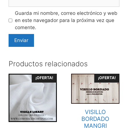
Guarda mi nombre, correo electrónico y web
en este navegador para la próxima vez que
comente.
Productos relacionados
Este
Este
¡OFERTA!
¡OFERTA!
producto
producto
tiene
tiene
múltiples
múltiples
variantes.
variantes.
VISILLO
Las
Las
BORDADO
opciones
opciones
MANGRI
se
se