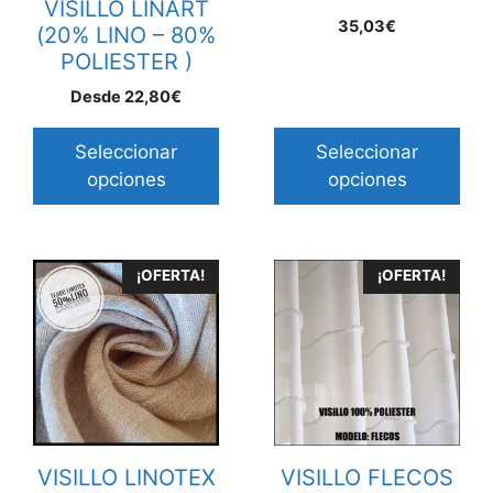
VISILLO LINART
pueden
pueden
35,03€
(20% LINO – 80%
elegir
elegir
POLIESTER )
en
en
Desde
22,80
€
la
la
página
página
Seleccionar
Seleccionar
de
de
opciones
opciones
producto
producto
Este
Este
¡OFERTA!
¡OFERTA!
producto
producto
tiene
tiene
múltiples
múltiples
variantes.
variantes.
Las
Las
opciones
opciones
se
se
VISILLO LINOTEX
VISILLO FLECOS
pueden
pueden