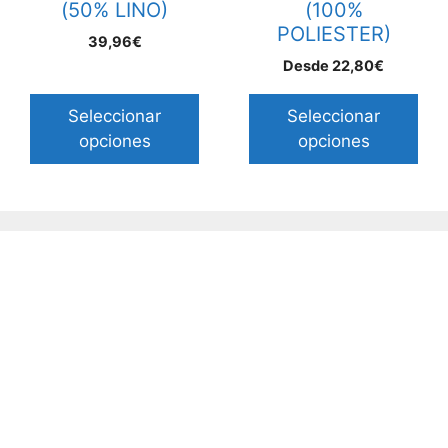
(50% LINO)
(100%
elegir
elegir
POLIESTER)
39,96€
en
en
Desde
22,80
€
la
la
página
página
Seleccionar
Seleccionar
de
de
opciones
opciones
producto
producto