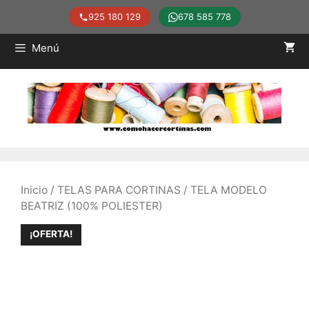
925 180 129
678 585 778
Saltar
Menú
al
contenido
Inicio
/
TELAS PARA CORTINAS
/ TELA MODELO
BEATRIZ (100% POLIESTER)
¡OFERTA!