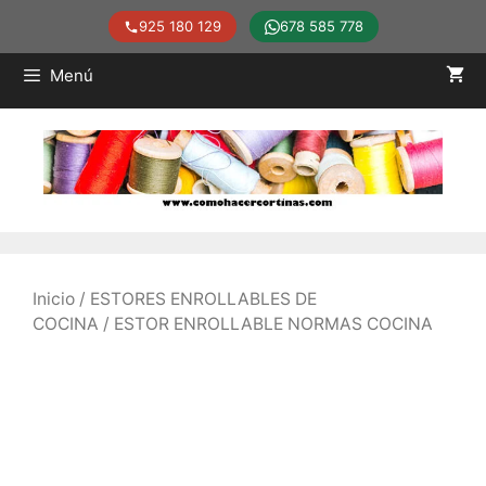
925 180 129
678 585 778
Saltar
Menú
al
contenido
Inicio
/
ESTORES ENROLLABLES DE
COCINA
/ ESTOR ENROLLABLE NORMAS COCINA