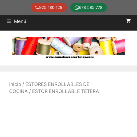
925 180 129
678 585 778
Saltar
Menú
al
contenido
Inicio
/
ESTORES ENROLLABLES DE
COCINA
/ ESTOR ENROLLABLE TETERA