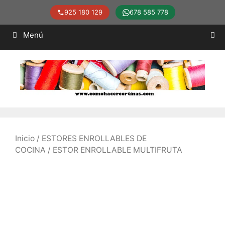
925 180 129
678 585 778
Saltar
Menú
al
contenido
Inicio
/
ESTORES ENROLLABLES DE
COCINA
/ ESTOR ENROLLABLE MULTIFRUTA