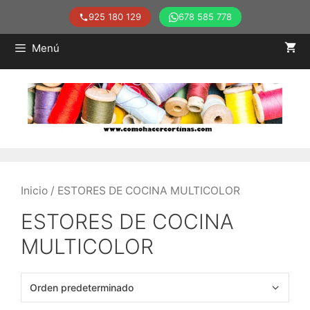
925 180 129
678 585 778
Saltar
Menú
al
contenido
Inicio
/ ESTORES DE COCINA MULTICOLOR
ESTORES DE COCINA
MULTICOLOR