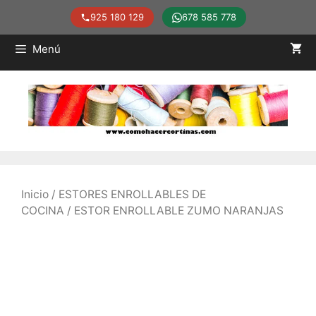
925 180 129
678 585 778
Saltar
Menú
al
contenido
Inicio
/
ESTORES ENROLLABLES DE
COCINA
/ ESTOR ENROLLABLE ZUMO NARANJAS