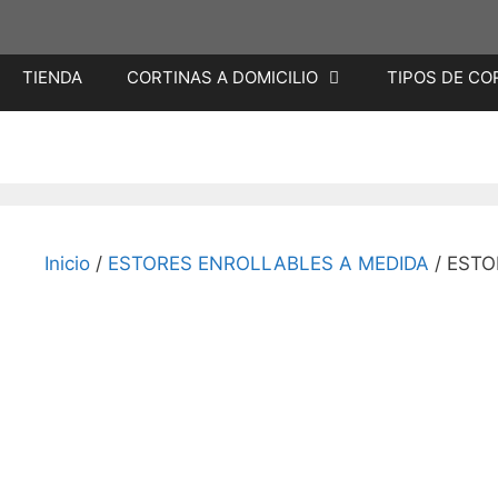
Saltar
TIENDA
CORTINAS A DOMICILIO
TIPOS DE CO
al
contenido
Inicio
/
ESTORES ENROLLABLES A MEDIDA
/ ESTO