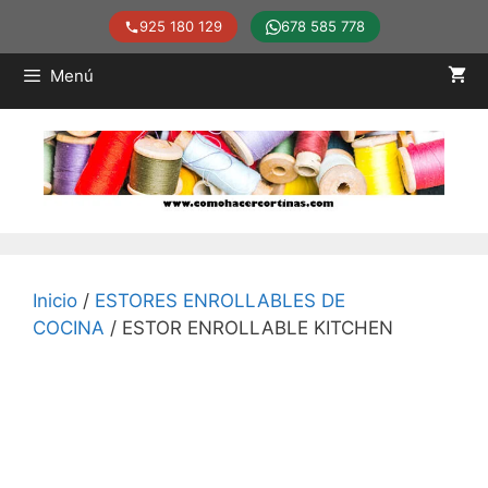
925 180 129
678 585 778
Saltar
Menú
al
contenido
Inicio
/
ESTORES ENROLLABLES DE
COCINA
/ ESTOR ENROLLABLE KITCHEN