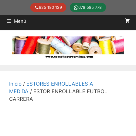
925 180 129
678 585 778
Saltar
Menú
al
contenido
Inicio
/
ESTORES ENROLLABLES A
MEDIDA
/ ESTOR ENROLLABLE FUTBOL
CARRERA