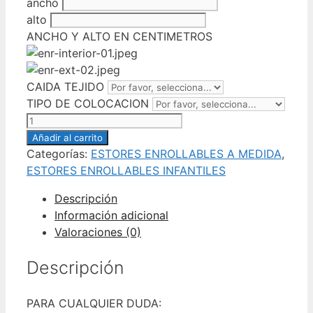
ancho
alto
ANCHO Y ALTO EN CENTIMETROS
CAIDA TEJIDO
TIPO DE COLOCACION
ESTOR
ENROLLABLE
Añadir al carrito
ELEFANTE
Categorías:
ESTORES ENROLLABLES A MEDIDA
,
GLOBO
ESTORES ENROLLABLES INFANTILES
cantidad
Descripción
Información adicional
Valoraciones (0)
Descripción
PARA CUALQUIER DUDA: