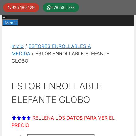
925 180 129
678 585 778
Saltar
0
al
Menú
contenido
Inicio
/
ESTORES ENROLLABLES A
MEDIDA
/ ESTOR ENROLLABLE ELEFANTE
GLOBO
ESTOR ENROLLABLE
ELEFANTE GLOBO
⬆⬆⬆⬆
RELLENA LOS DATOS PARA VER EL
PRECIO