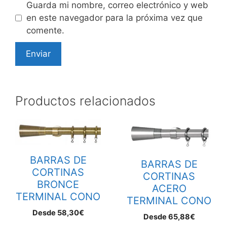
Guarda mi nombre, correo electrónico y web
en este navegador para la próxima vez que
comente.
Productos relacionados
Este
Este
producto
producto
tiene
tiene
BARRAS DE
múltiples
múltiples
BARRAS DE
CORTINAS
variantes.
variantes.
CORTINAS
BRONCE
Las
Las
ACERO
TERMINAL CONO
TERMINAL CONO
opciones
opciones
se
se
Desde
58,30
€
Desde
65,88
€
pueden
pueden