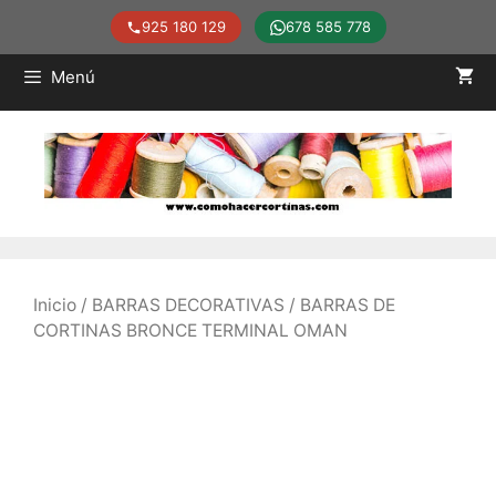
925 180 129
678 585 778
Saltar
Menú
al
contenido
Inicio
/
BARRAS DECORATIVAS
/ BARRAS DE
CORTINAS BRONCE TERMINAL OMAN