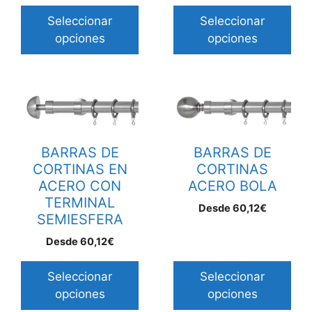
elegir
elegir
Seleccionar
Seleccionar
en
en
opciones
opciones
la
la
página
página
de
de
Este
Este
producto
producto
producto
producto
tiene
tiene
múltiples
múltiples
BARRAS DE
BARRAS DE
variantes.
variantes.
CORTINAS EN
CORTINAS
Las
Las
ACERO CON
ACERO BOLA
TERMINAL
opciones
opciones
Desde
60,12
€
SEMIESFERA
se
se
pueden
pueden
Desde
60,12
€
elegir
elegir
en
en
Seleccionar
Seleccionar
la
la
opciones
opciones
página
página