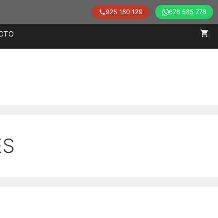
925 180 129
678 585 778
CTO
ES