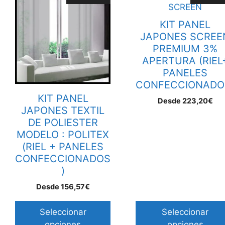
producto
producto
tiene
tiene
KIT PANEL
múltiples
múltiples
JAPONES SCREE
variantes.
variantes.
PREMIUM 3%
Las
Las
APERTURA (RIEL
opciones
opciones
PANELES
se
se
CONFECCIONADO
pueden
pueden
KIT PANEL
Desde
223,20
€
elegir
elegir
JAPONES TEXTIL
en
en
DE POLIESTER
la
la
MODELO : POLITEX
página
página
(RIEL + PANELES
de
de
CONFECCIONADOS
producto
)
producto
Desde
156,57
€
Seleccionar
Seleccionar
opciones
opciones