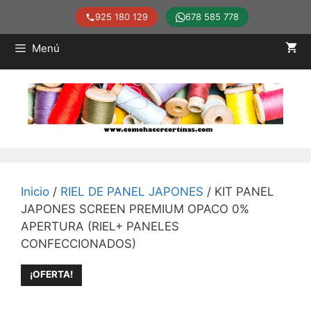
925 180 129
678 585 778
Saltar
Menú
al
contenido
Inicio
/
RIEL DE PANEL JAPONES
/ KIT PANEL
JAPONES SCREEN PREMIUM OPACO 0%
APERTURA (RIEL+ PANELES
CONFECCIONADOS)
¡OFERTA!