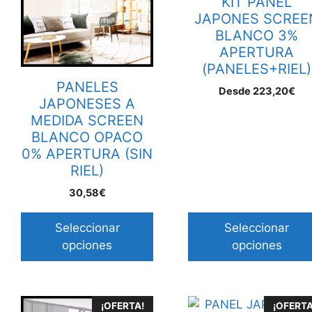
KIT PANEL
variantes.
JAPONES SCREE
Las
BLANCO 3%
opciones
APERTURA
se
(PANELES+RIEL)
pueden
PANELES
Desde
223,20
€
elegir
JAPONESES A
en
MEDIDA SCREEN
la
BLANCO OPACO
página
0% APERTURA (SIN
de
RIEL)
producto
30,58€
Seleccionar
Seleccionar
opciones
opciones
Este
Este
¡OFERTA!
¡OFERTA