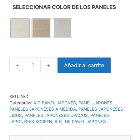
SELECCIONAR COLOR DE LOS PANELES
Añadir al carrito
KIT
PANEL
JAPONES
SCREEN
SKU:
N/D
PREMIUM
Categorías:
KIT PANEL JAPONES
,
PANEL JAPONES
,
OPACO
PANELES JAPONESES A MEDIDA
,
PANELES JAPONESES
0%
LISOS
,
PANELES JAPONESES OPACOS
,
PANELES
JAPONESES SCREEN
,
RIEL DE PANEL JAPONES
APERTURA
(RIEL+
PANELES