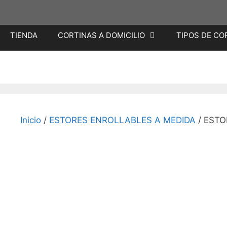
Saltar
TIENDA
CORTINAS A DOMICILIO
TIPOS DE CO
al
contenido
Inicio
/
ESTORES ENROLLABLES A MEDIDA
/ ESTO