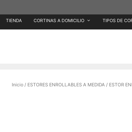
Saltar
TIENDA
CORTINAS A DOMICILIO
TIPOS DE CO
al
contenido
Inicio
/
ESTORES ENROLLABLES A MEDIDA
/ ESTOR E