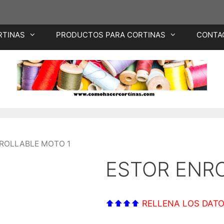
RTINAS
PRODUCTOS PARA CORTINAS
CONTA
NROLLABLE MOTO 1
ESTOR ENR
⬆⬆⬆⬆
RELLENA LOS DATO