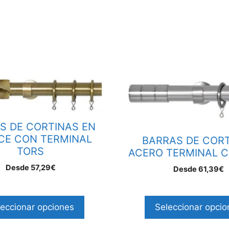
Este
producto
tiene
múltiples
S DE CORTINAS EN
variantes.
CE CON TERMINAL
BARRAS DE COR
Las
TORS
ACERO TERMINAL C
opciones
Desde
57,29
€
se
Desde
61,39
€
pueden
elegir
leccionar opciones
Seleccionar opcio
en
la