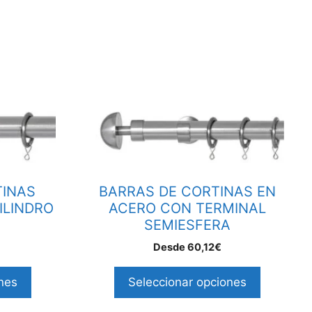
Este
producto
tiene
múltiples
variantes.
TINAS
BARRAS DE CORTINAS EN
Las
ILINDRO
ACERO CON TERMINAL
opciones
SEMIESFERA
se
pueden
Desde
60,12
€
elegir
nes
Seleccionar opciones
en
la