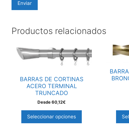
Productos relacionados
Este
Este
producto
producto
tiene
tiene
múltiples
múltiples
BARRA
variantes.
variantes.
BRON
BARRAS DE CORTINAS
Las
Las
ACERO TERMINAL
opciones
opciones
TRUNCADO
se
se
pueden
pueden
Desde
60,12
€
elegir
elegir
Seleccionar opciones
Se
en
en
la
la