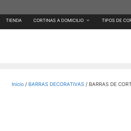
Saltar
TIENDA
CORTINAS A DOMICILIO
TIPOS DE CO
al
contenido
Inicio
/
BARRAS DECORATIVAS
/ BARRAS DE CORT