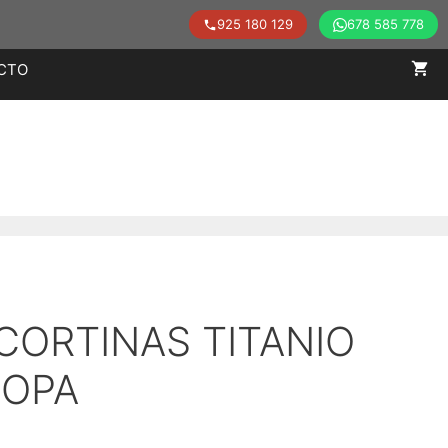
925 180 129
678 585 778
CTO
CORTINAS TITANIO
COPA